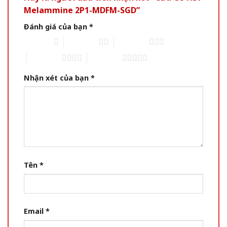
Melammine 2P1-MDFM-SGD”
Đánh giá của bạn
*
1 of 5 stars
2 of 5 stars
3 of 5 stars
4 of 5 stars
5 of 5 stars
Nhận xét của bạn
*
Tên
*
Email
*