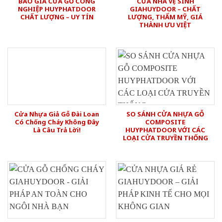
BÁO GIÁ CỬA GỖ CÔNG
CỬA NHÀ VỆ SINH
NGHIỆP HUYPHATDOOR
GIAHUYDOOR – CHẤT
CHẤT LƯỢNG – UY TÍN
LƯỢNG, THẨM MỸ, GIÁ
THÀNH ƯU VIỆT
Cửa Nhựa Giả Gỗ Đài Loan
SO SÁNH CỬA NHỰA GỖ
Có Chống Cháy Không Đây
COMPOSITE
Là Câu Trả Lời!
HUYPHATDOOR VỚI CÁC
LOẠI CỬA TRUYỀN THỐNG