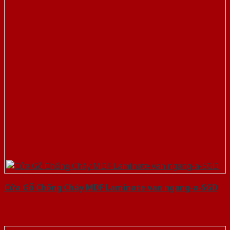
Cửa Gỗ Chống Cháy MDF Laminate van ngang-a-SGD