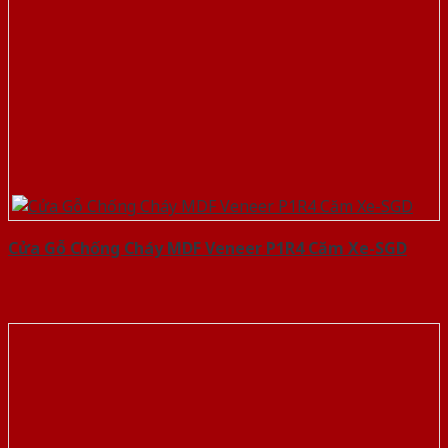
Cửa Gỗ Chống Cháy MDF Veneer P1R4 Căm Xe-SGD