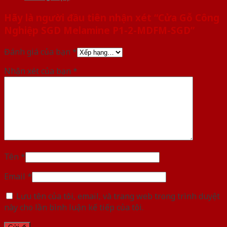
Hãy là người đầu tiên nhận xét “Cửa Gỗ Công
Nghiệp SGD Melamine P1-2-MDFM-SGD”
Đánh giá của bạn
*
Nhận xét của bạn
*
Tên
*
Email
*
Lưu tên của tôi, email, và trang web trong trình duyệt
này cho lần bình luận kế tiếp của tôi.