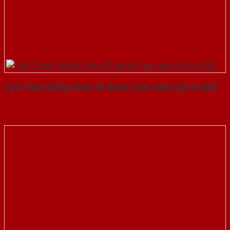
Cửa Thép Chống Cháy 2P dung 2 tay nam Cửa-a-SGD