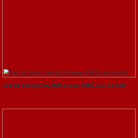
Cửa Gỗ Chống Cháy MDF Veneer P1R2 Căm Xe-SGD