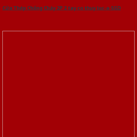
Cửa Thép Chống Cháy 2P 2 tay co thuy luc-a-SGD