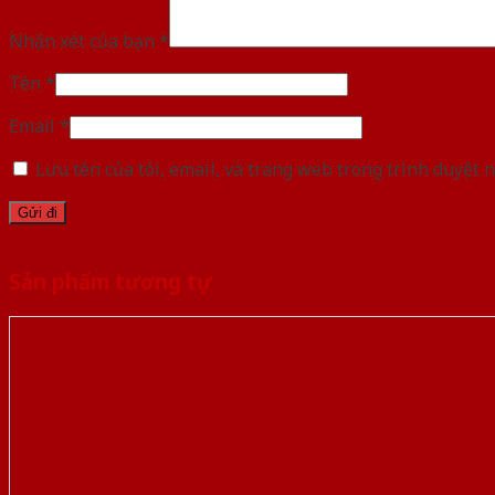
Nhận xét của bạn
*
Tên
*
Email
*
Lưu tên của tôi, email, và trang web trong trình duyệt n
Sản phẩm tương tự