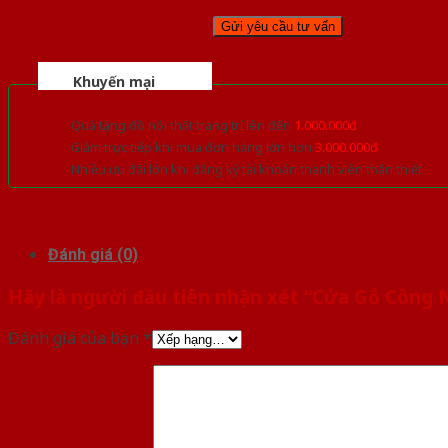
Khuyến mại
Quà tặng đồ nội thất trang trí lên đến
1.000.000đ
Giảm trực tiếp khi mua đơn hàng lớn hơn
3.000.000đ
Nhiều ưu đãi lớn khi đăng ký tài khoản thành viên thân thiết
Đánh giá (0)
Hãy là người đầu tiên nhận xét “Cửa Gỗ Công
Đánh giá của bạn
*