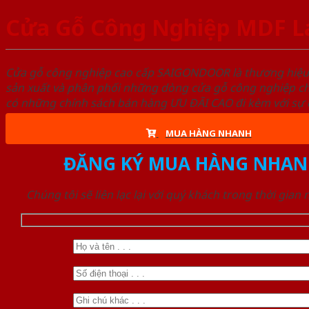
Cửa Gỗ Công Nghiệp MDF L
Cửa gỗ công nghiệp cao cấp SAIGONDOOR là thương hiệ
sản xuất và phân phối những dòng cửa gỗ công nghiệp ch
có những chính sách bán hàng ƯU ĐÃI CAO đi kèm với sự đ
MUA HÀNG NHANH
ĐĂNG KÝ MUA HÀNG NHAN
Chúng tôi sẽ liên lạc lại với quý khách trong thời gian