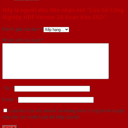
Hãy là người đầu tiên nhận xét “Cửa Gỗ Công
Nghiệp HDF Veneer 2A Xoan Đào-SGD”
Đánh giá của bạn
*
Nhận xét của bạn
*
Tên
*
Email
*
Lưu tên của tôi, email, và trang web trong trình duyệt
này cho lần bình luận kế tiếp của tôi.