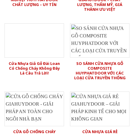
CHẤT LƯỢNG – UY TÍN
LƯỢNG, THẨM MỸ, GIÁ
THÀNH ƯU VIỆT
Cửa Nhựa Giả Gỗ Đài Loan
SO SÁNH CỬA NHỰA GỖ
Có Chống Cháy Không Đây
COMPOSITE
Là Câu Trả Lời!
HUYPHATDOOR VỚI CÁC
LOẠI CỬA TRUYỀN THỐNG
CỬA GỖ CHỐNG CHÁY
CỬA NHỰA GIÁ RẺ