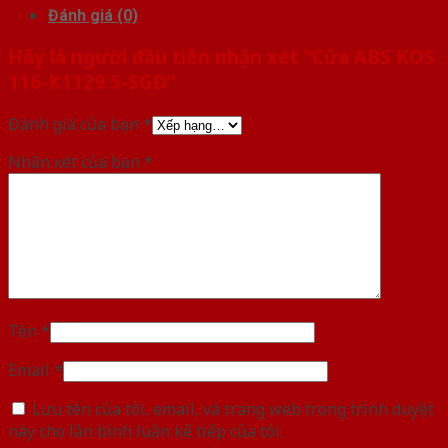
Đánh giá (0)
Hãy là người đầu tiên nhận xét “Cửa ABS KOS
116-K1129 5-SGD”
Đánh giá của bạn
*
Nhận xét của bạn
*
Tên
*
Email
*
Lưu tên của tôi, email, và trang web trong trình duyệt
này cho lần bình luận kế tiếp của tôi.