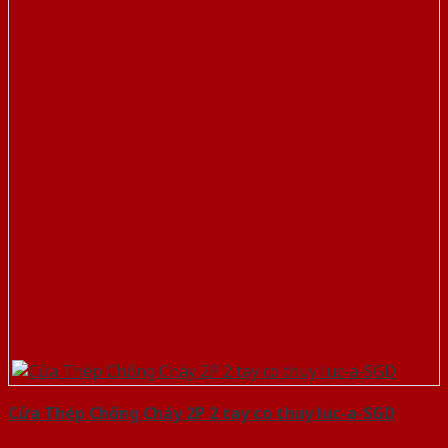
Cửa Thép Chống Cháy 2P 2 tay co thuy luc-a-SGD