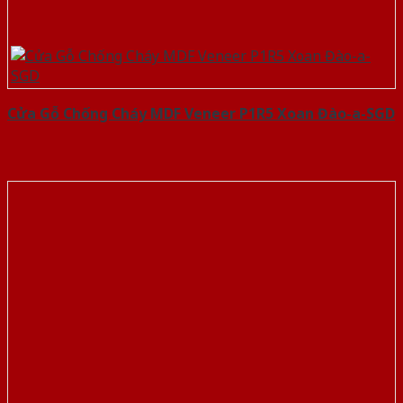
Cửa Gỗ Chống Cháy MDF Veneer P1R5 Xoan Đào-a-SGD