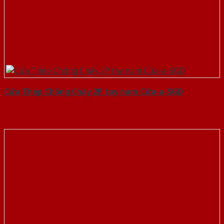
Cửa Thép Chống Cháy 2P tay nam Cửa-a-SGD