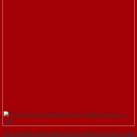
Cửa Gỗ Chống Cháy MDF Veneer P1R5 Xoan Đào-a-SGD