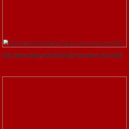
Cửa Thép Chống Cháy 2P dung 2 tay nam Cửa-a-SGD