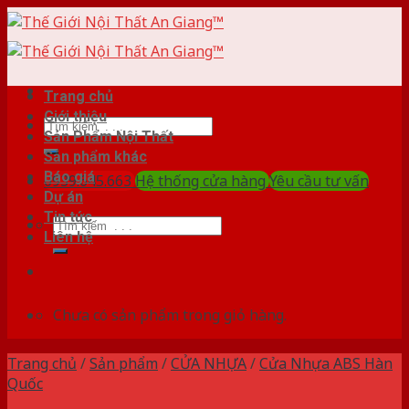
Skip
to
content
Trang chủ
Giới thiệu
Tìm
Sản Phẩm Nội Thất
kiếm:
Sản phẩm khác
Báo giá
0939.645.663
Hệ thống cửa hàng
Yêu cầu tư vấn
Dự án
Tin tức
Tìm
Liên hệ
kiếm:
Chưa có sản phẩm trong giỏ hàng.
Trang chủ
/
Sản phẩm
/
CỬA NHỰA
/
Cửa Nhựa ABS Hàn
Quốc