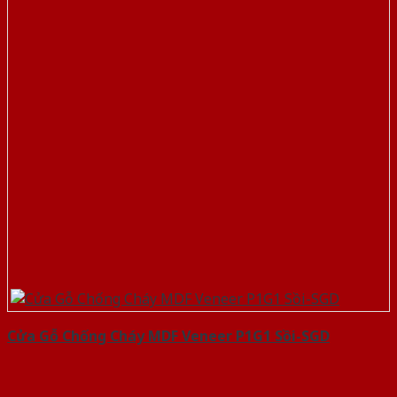
Cửa Gỗ Chống Cháy MDF Veneer P1G1 Sồi-SGD