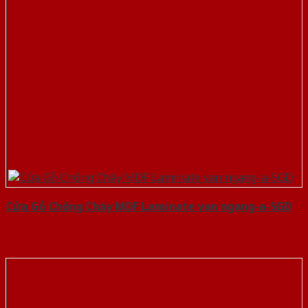
Cửa Gỗ Chống Cháy MDF Laminate van ngang-a-SGD