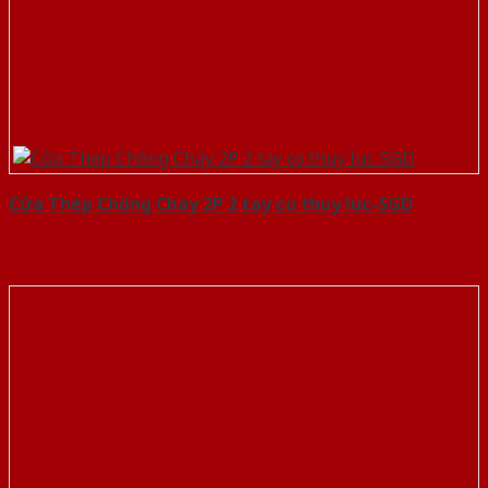
Cửa Thép Chống Cháy 2P 2 tay co thuy luc-SGD