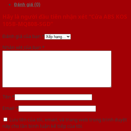
Đánh giá (0)
Hãy là người đầu tiên nhận xét “Cửa ABS KOS
105B-MQ808-SGD”
Đánh giá của bạn
*
Nhận xét của bạn
*
Tên
*
Email
*
Lưu tên của tôi, email, và trang web trong trình duyệt
này cho lần bình luận kế tiếp của tôi.