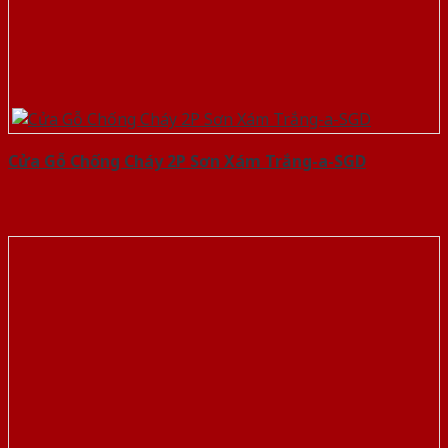
Cửa Gỗ Chống Cháy 2P Sơn Xám Trắng-a-SGD