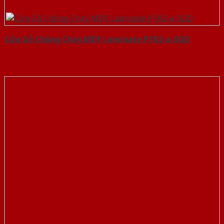
Cửa Gỗ Chống Cháy MDF Laminate P1R2-a-SGD