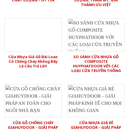
CHẤT LƯỢNG – UY TÍN
LƯỢNG, THẨM MỸ, GIÁ
THÀNH ƯU VIỆT
Cửa Nhựa Giả Gỗ Đài Loan
SO SÁNH CỬA NHỰA GỖ
Có Chống Cháy Không Đây
COMPOSITE
Là Câu Trả Lời!
HUYPHATDOOR VỚI CÁC
LOẠI CỬA TRUYỀN THỐNG
CỬA GỖ CHỐNG CHÁY
CỬA NHỰA GIÁ RẺ
GIAHUYDOOR – GIẢI PHÁP
GIAHUYDOOR – GIẢI PHÁP