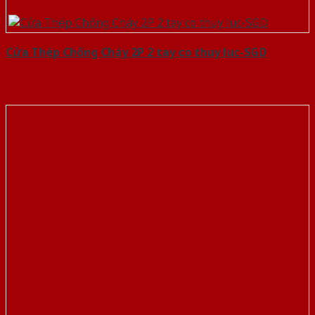
Cửa Thép Chống Cháy 2P 2 tay co thuy luc-SGD