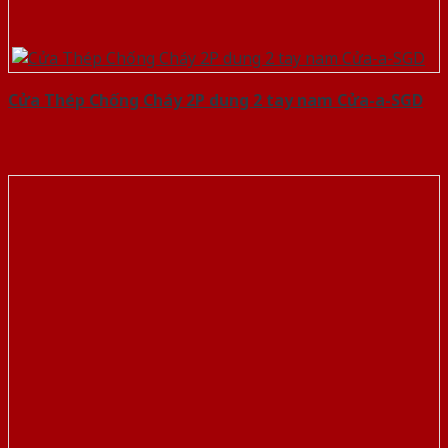
Cửa Thép Chống Cháy 2P dung 2 tay nam Cửa-a-SGD