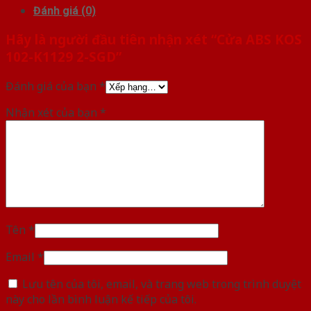
Đánh giá (0)
Hãy là người đầu tiên nhận xét “Cửa ABS KOS
102-K1129 2-SGD”
Đánh giá của bạn
*
Nhận xét của bạn
*
Tên
*
Email
*
Lưu tên của tôi, email, và trang web trong trình duyệt
này cho lần bình luận kế tiếp của tôi.