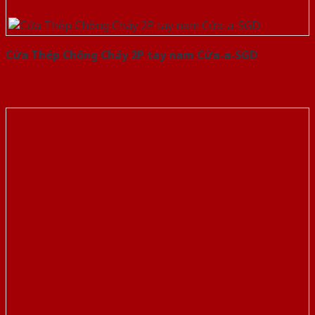
Cửa Thép Chống Cháy 2P tay nam Cửa-a-SGD