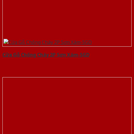
Cửa Gỗ Chống Cháy 2P Sơn Xám-SGD