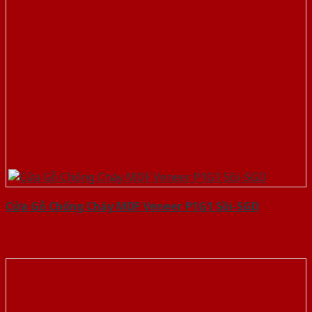
Cửa Gỗ Chống Cháy MDF Veneer P1G1 Sồi-SGD