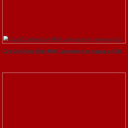
Cửa Gỗ Chống Cháy MDF Laminate van ngang-a-SGD