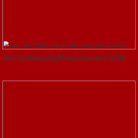
Cửa Thép Chống Cháy 2P dung 2 tay nam Cửa-SGD