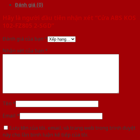
Đánh giá (0)
Hãy là người đầu tiên nhận xét “Cửa ABS KOS
102-FZ805 2-SGD”
Đánh giá của bạn
*
Nhận xét của bạn
*
Tên
*
Email
*
Lưu tên của tôi, email, và trang web trong trình duyệt
này cho lần bình luận kế tiếp của tôi.