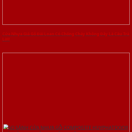
Cửa Nhựa Giả Gỗ Đài Loan Có Chống Cháy Không Đây Là Câu Trả
Lời!