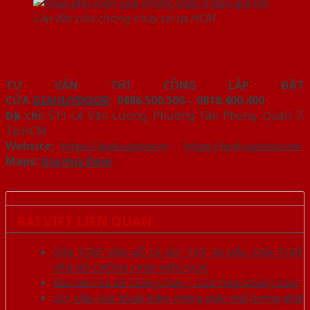
Lắp đặt cửa chống cháy tại tp.HCM
TƯ VẤN THI CÔNG LẮP ĐẶT
CỬA
GIAHUYDOOR
:
0886.500.500 – 0818.400.400
Địa chỉ:
511 Lê Văn Lương, Phường Tân Phong, Quận 7,
Tp.HCM
Website:
https://giahuydoor.vn
–
https://giahuydoor.com
Maps:
Gia Huy Door
BÀI VIẾT LIÊN QUAN:
CỬA THÉP VÂN GỖ LÀ GÌ?. TOP 20 MẪU CỬA THÉP
VÂN GỖ CHỐNG CHÁY HIỆU QUẢ
Báo Giá Cửa Gỗ Chống Cháy | Cửa Thép Chống Cháy
20+ Mẫu cửa thoát hiểm chống cháy chất lượng nhất