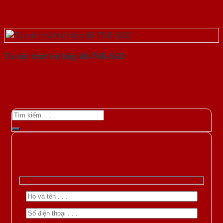
Tủ nội thất kệ bếp 68-TKB-SGD