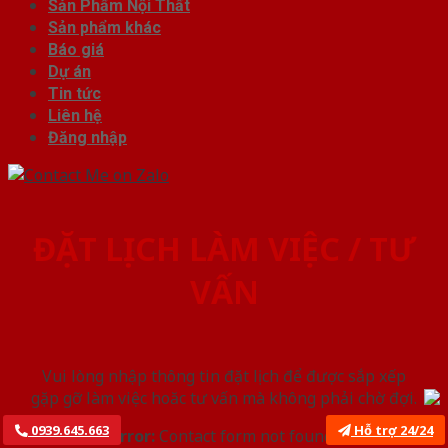
Sản Phẩm Nội Thất
Sản phẩm khác
Báo giá
Dự án
Tin tức
Liên hệ
Đăng nhập
ĐẶT LỊCH LÀM VIỆC / TƯ
VẤN
Vui lòng nhập thông tin đặt lịch để được sắp xếp
gặp gỡ làm việc hoăc tư vấn mà không phải chờ đợi.
0939.645.663
Hỗ trợ 24/24
Error:
Contact form not found.