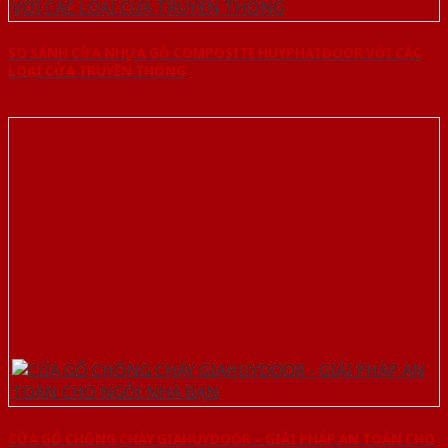
SO SÁNH CỬA NHỰA GỖ COMPOSITE HUYPHATDOOR VỚI CÁC
LOẠI CỬA TRUYỀN THỐNG
CỬA GỖ CHỐNG CHÁY GIAHUYDOOR – GIẢI PHÁP AN TOÀN CHO