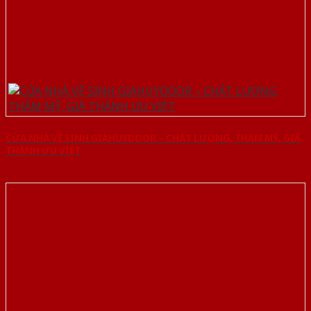
CỬA NHÀ VỆ SINH GIAHUYDOOR – CHẤT LƯỢNG, THẨM MỸ, GIÁ
THÀNH ƯU VIỆT