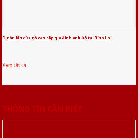
Dự án lắp cửa gỗ cao cấp gia đình anh Độ tại Bình Lợi
Xem tất cả
THÔNG TIN CẦN BIẾT