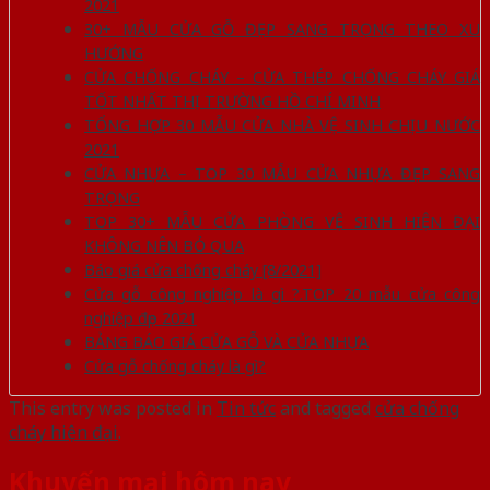
2021
30+ MẪU CỬA GỖ ĐẸP SANG TRỌNG THEO XU
HƯỚNG
CỬA CHỐNG CHÁY – CỬA THÉP CHỐNG CHÁY GIÁ
TỐT NHẤT THỊ TRƯỜNG HỒ CHÍ MINH
TỔNG HỢP 30 MẪU CỬA NHÀ VỆ SINH CHỊU NƯỚC
2021
CỬA NHỰA – TOP 30 MẪU CỬA NHỰA ĐẸP SANG
TRỌNG
TOP 30+ MẪU CỬA PHÒNG VỆ SINH HIỆN ĐẠI
KHÔNG NÊN BỎ QUA
Báo giá cửa chống cháy [8/2021]
Cửa gỗ công nghiệp là gì ?.TOP 20 mẫu cửa công
nghiệp đẹp 2021
BẢNG BÁO GIÁ CỬA GỖ VÀ CỬA NHỰA
Cửa gỗ chống cháy là gì?
This entry was posted in
Tin tức
and tagged
cửa chống
cháy hiện đại
.
Khuyến mại hôm nay