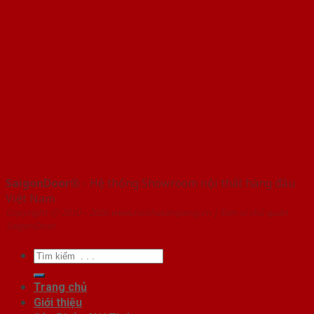
SaigonDoor®
- Hệ thống Showroom nội thất hàng đầu
Việt Nam
Copyright ⓒ 2010 – 2026 www.noithatangiang.vn | Đơn vị chủ quản
SaigonDoor
Tìm
kiếm:
Trang chủ
Giới thiệu