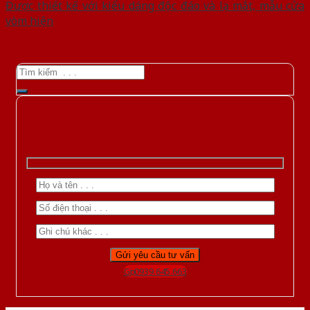
Được thiết kế với kiểu dáng độc đáo và lạ mắt, mẫu cửa
vòm hiện
Gọi 0939.645.663