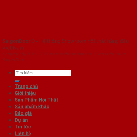
SaigonDoor®
- Hệ thống Showroom nội thất hàng đầu
Việt Nam
Copyright ⓒ 2010 – 2026 www.noithatangiang.vn | Đơn vị chủ quản
SaigonDoor
Tìm
kiếm:
Trang chủ
Giới thiệu
Sản Phẩm Nội Thất
Sản phẩm khác
Báo giá
Dự án
Tin tức
Liên hệ