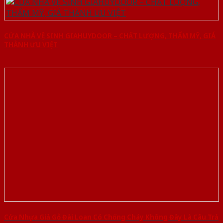
CỬA NHÀ VỆ SINH GIAHUYDOOR – CHẤT LƯỢNG, THẨM MỸ, GIÁ
THÀNH ƯU VIỆT
Cửa Nhựa Giả Gỗ Đài Loan Có Chống Cháy Không Đây Là Câu Trả