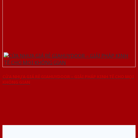
CỬA NHỰA GIÁ RẺ GIAHUYDOOR – GIẢI PHÁP KINH TẾ CHO MỌI
KHÔNG GIAN