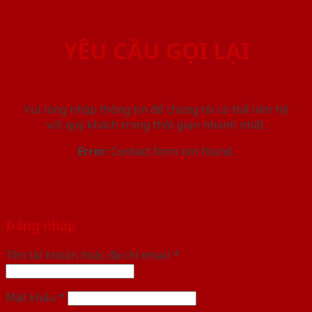
YÊU CẦU GỌI LẠI
Vui lòng nhập thông tin để chúng tôi có thể liên hệ
với quý khách trong thời gian nhanh nhất.
Error:
Contact form not found.
Đăng nhập
Tên tài khoản hoặc địa chỉ email
*
Mật khẩu
*