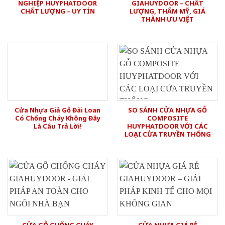
NGHIỆP HUYPHATDOOR
GIAHUYDOOR – CHẤT
CHẤT LƯỢNG – UY TÍN
LƯỢNG, THẨM MỸ, GIÁ
THÀNH ƯU VIỆT
Cửa Nhựa Giả Gỗ Đài Loan
SO SÁNH CỬA NHỰA GỖ
Có Chống Cháy Không Đây
COMPOSITE
Là Câu Trả Lời!
HUYPHATDOOR VỚI CÁC
LOẠI CỬA TRUYỀN THỐNG
CỬA GỖ CHỐNG CHÁY
CỬA NHỰA GIÁ RẺ