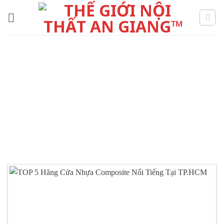
Skip
to
content
CỬA NHỰA GỖ
COMPOSITE