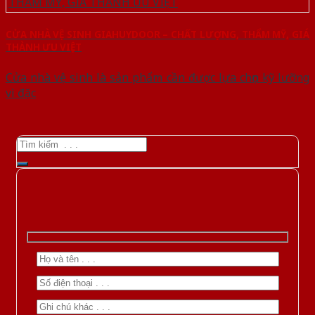
CỬA NHÀ VỆ SINH GIAHUYDOOR – CHẤT LƯỢNG, THẨM MỸ, GIÁ
THÀNH ƯU VIỆT
Cửa nhà vệ sinh là sản phẩm cần được lựa chọn kỹ lưỡng
vì đặc