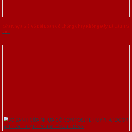
Cửa Nhựa Giả Gỗ Đài Loan Có Chống Cháy Không Đây Là Câu Trả
Lời!