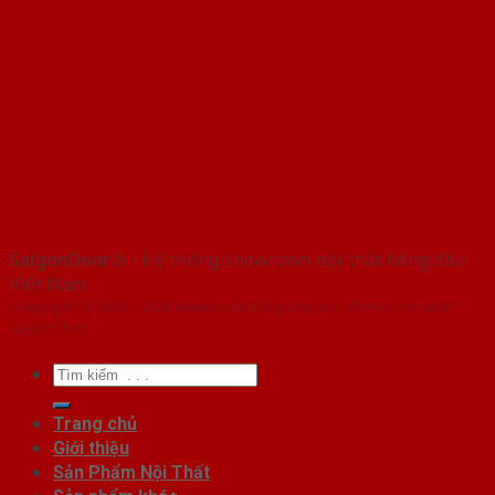
SaigonDoor®
- Hệ thống Showroom nội thất hàng đầu
Việt Nam
Copyright ⓒ 2010 – 2026 www.noithatangiang.vn | Đơn vị chủ quản
SaigonDoor
Tìm
kiếm:
Trang chủ
Giới thiệu
Sản Phẩm Nội Thất