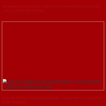
SO SÁNH CỬA NHỰA GỖ COMPOSITE HUYPHATDOOR VỚI CÁC
LOẠI CỬA TRUYỀN THỐNG
CỬA GỖ CHỐNG CHÁY GIAHUYDOOR – GIẢI PHÁP AN TOÀN CHO
NGÔI NHÀ BẠN