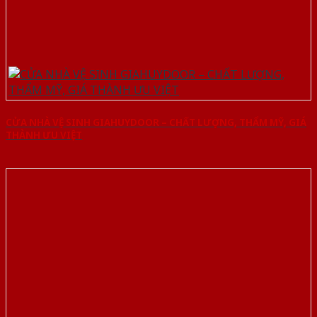
CỬA NHÀ VỆ SINH GIAHUYDOOR – CHẤT LƯỢNG, THẨM MỸ, GIÁ
THÀNH ƯU VIỆT