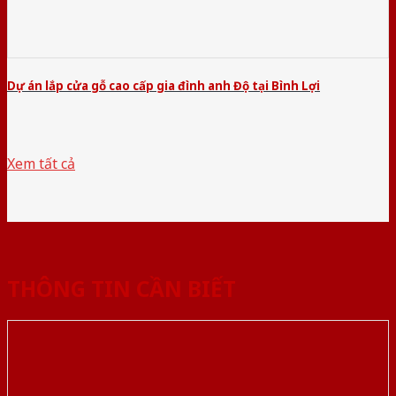
Dự án lắp cửa gỗ cao cấp gia đình anh Độ tại Bình Lợi
Xem tất cả
THÔNG TIN CẦN BIẾT