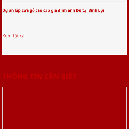
Dự án lắp cửa gỗ cao cấp gia đình anh Độ tại Bình Lợi
Xem tất cả
THÔNG TIN CẦN BIẾT