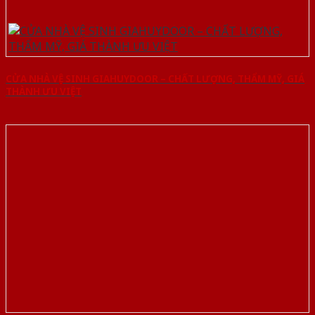
CỬA NHÀ VỆ SINH GIAHUYDOOR – CHẤT LƯỢNG, THẨM MỸ, GIÁ
THÀNH ƯU VIỆT