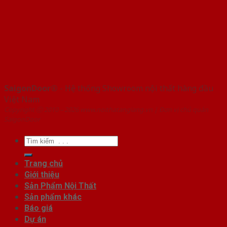
SaigonDoor®
- Hệ thống Showroom nội thất hàng đầu
Việt Nam
Copyright ⓒ 2010 – 2026 www.noithatangiang.vn | Đơn vị chủ quản
SaigonDoor
Tìm
kiếm:
Trang chủ
Giới thiệu
Sản Phẩm Nội Thất
Sản phẩm khác
Báo giá
Dự án