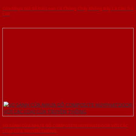
Cửa Nhựa Giả Gỗ Đài Loan Có Chống Cháy Không Đây Là Câu Trả
Lời!
SO SÁNH CỬA NHỰA GỖ COMPOSITE HUYPHATDOOR VỚI CÁC
LOẠI CỬA TRUYỀN THỐNG