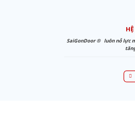
HỆ
SaiGonDoor ® luôn nỗ lực ma
tăng