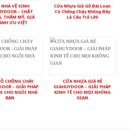
 NHÀ VỆ SINH
Cửa Nhựa Giả Gỗ Đài Loan
UYDOOR – CHẤT
Có Chống Cháy Không Đây
, THẨM MỸ, GIÁ
Là Câu Trả Lời!
ÀNH ƯU VIỆT
GỖ CHỐNG CHÁY
CỬA NHỰA GIÁ RẺ
OOR – GIẢI PHÁP
GIAHUYDOOR – GIẢI PHÁP
N CHO NGÔI NHÀ
KINH TẾ CHO MỌI KHÔNG
BẠN
GIAN