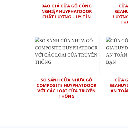
BÁO GIÁ CỬA GỖ CÔNG
CỬA
NGHIỆP HUYPHATDOOR
GIAH
CHẤT LƯỢNG – UY TÍN
LƯỢNG
TH
SO SÁNH CỬA NHỰA GỖ
CỬA 
COMPOSITE HUYPHATDOOR
GIAHUYD
VỚI CÁC LOẠI CỬA TRUYỀN
AN TOÀ
THỐNG