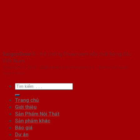
SaigonDoor®
- Hệ thống Showroom nội thất hàng đầu
Việt Nam
Copyright ⓒ 2010 – 2026 www.noithatangiang.vn | Đơn vị chủ quản
SaigonDoor
Tìm
kiếm:
Trang chủ
Giới thiệu
Sản Phẩm Nội Thất
Sản phẩm khác
Báo giá
Dự án