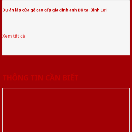
Dự án lắp cửa gỗ cao cấp gia đình anh Độ tại Bình Lợi
Xem tất cả
THÔNG TIN CẦN BIẾT