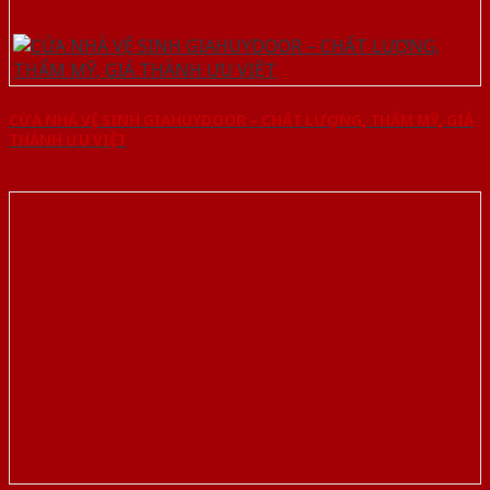
CỬA NHÀ VỆ SINH GIAHUYDOOR – CHẤT LƯỢNG, THẨM MỸ, GIÁ
THÀNH ƯU VIỆT