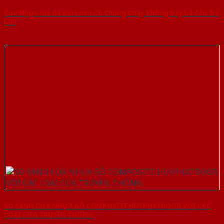
Cửa Nhựa Giả Gỗ Đài Loan Có Chống Cháy Không Đây Là Câu Trả
Lời!
SO SÁNH CỬA NHỰA GỖ COMPOSITE HUYPHATDOOR VỚI CÁC
LOẠI CỬA TRUYỀN THỐNG