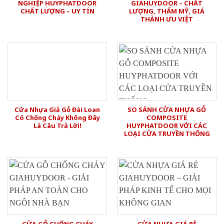
NGHIỆP HUYPHATDOOR
GIAHUYDOOR – CHẤT
CHẤT LƯỢNG – UY TÍN
LƯỢNG, THẨM MỸ, GIÁ
THÀNH ƯU VIỆT
Cửa Nhựa Giả Gỗ Đài Loan
SO SÁNH CỬA NHỰA GỖ
Có Chống Cháy Không Đây
COMPOSITE
Là Câu Trả Lời!
HUYPHATDOOR VỚI CÁC
LOẠI CỬA TRUYỀN THỐNG
CỬA GỖ CHỐNG CHÁY
CỬA NHỰA GIÁ RẺ